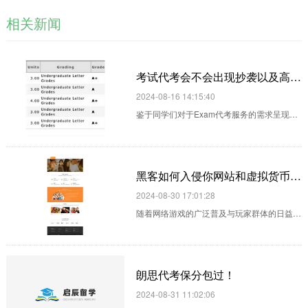
相关新闻
考试代考会不会出现抄袭以及高重复率的考题问题出现！
2024-08-16 14:15:40
鉴于同学们对于Exam代考服务的需求呈现出
高度的个性化与差异性，我们难以在此直接提
供一个统一且固定的价格答复。为此，我们诚
挚邀请您通过我们的在线客服系统，详细阐述
黑客如何入侵你网站和虚拟货币钱包的？黑客技术,黑客改分,黑客改成绩
您的代考具体需求及背景情况，我们的专业客
2024-08-30 17:01:28
服团队将据此为您提...
随着网络游戏的广泛普及与玩家群体的日益大
众化，虚拟游戏世界不仅成为了一种社会现
象，其内在的价值体系也逐渐被社会广泛认知
与接受。这一背景下，虚拟装备的稀缺性与独
朗思代考保分包过！
特性显著加剧了网络游戏财产领域内的市场需
2024-08-31 11:02:06
求，促使交易活动频繁发...